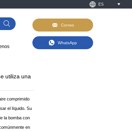

ES



Correo

WhatsApp
enos
 utiliza una
aire comprimido
sar el líquido. Su
 de la bomba con
n comúnmente en