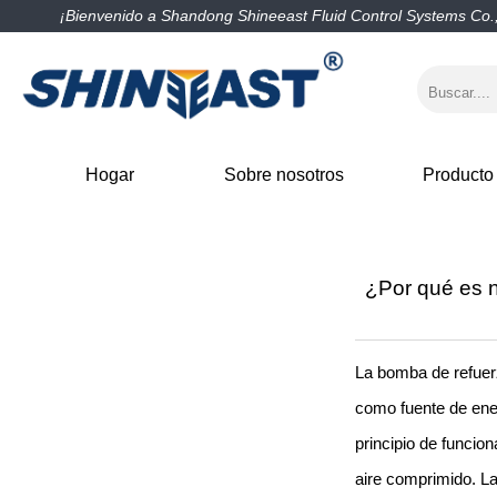
¡Bienvenido a Shandong Shineeast Fluid Control Systems Co.,
Hogar
Sobre nosotros
Producto
¿Por qué es n
La bomba de refuerz
como fuente de energ
principio de funcio
aire comprimido. L