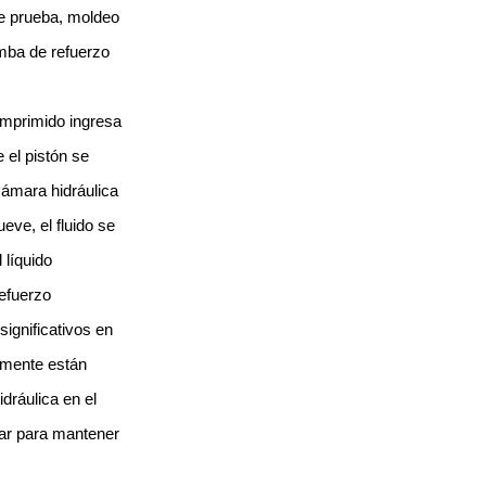
de prueba, moldeo
omba de refuerzo
omprimido ingresa
 el pistón se
cámara hidráulica
eve, el fluido se
 líquido
refuerzo
ignificativos en
lmente están
dráulica en el
ar para mantener