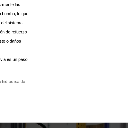
azmente las
la bomba, lo que
d del sistema.
ión de refuerzo
ste o daños
evia es un paso
 hidráulica de