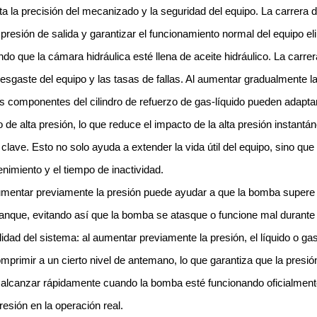
cta la precisión del mecanizado y la seguridad del equipo. La carrera 
a presión de salida y garantizar el funcionamiento normal del equipo e
do que la cámara hidráulica esté llena de aceite hidráulico. La carr
desgaste del equipo y las tasas de fallas. Al aumentar gradualmente la
os componentes del cilindro de refuerzo de gas-líquido pueden adapt
o de alta presión, lo que reduce el impacto de la alta presión instantán
lave. Esto no solo ayuda a extender la vida útil del equipo, sino qu
nimiento y el tiempo de inactividad.
mentar previamente la presión puede ayudar a que la bomba supere l
arranque, evitando así que la bomba se atasque o funcione mal durante
lidad del sistema: al aumentar previamente la presión, el líquido o gas
rimir a un cierto nivel de antemano, lo que garantiza que la presión
alcanzar rápidamente cuando la bomba esté funcionando oficialmente
presión en la operación real.