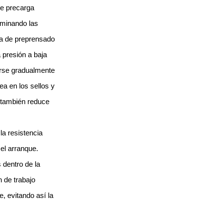
de precarga
liminando las
era de preprensado
 presión a baja
arse gradualmente
ea en los sellos y
e también reduce
a resistencia
 el arranque.
 dentro de la
 de trabajo
, evitando así la