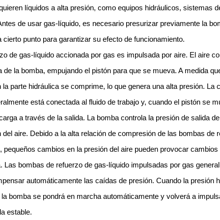
quieren líquidos a alta presión, como equipos hidráulicos, sistemas 
 Antes de usar gas-líquido, es necesario presurizar previamente la b
a cierto punto para garantizar su efecto de funcionamiento.
o de gas-líquido accionada por gas es impulsada por aire. El aire c
a de la bomba, empujando el pistón para que se mueva. A medida que
n la parte hidráulica se comprime, lo que genera una alta presión. La 
lmente está conectada al fluido de trabajo y, cuando el pistón se mu
rga a través de la salida. La bomba controla la presión de salida del
n del aire. Debido a la alta relación de compresión de las bombas de 
 pequeños cambios en la presión del aire pueden provocar cambios s
ca. Las bombas de refuerzo de gas-líquido impulsadas por gas genera
pensar automáticamente las caídas de presión. Cuando la presión hi
 la bomba se pondrá en marcha automáticamente y volverá a impuls
da estable.