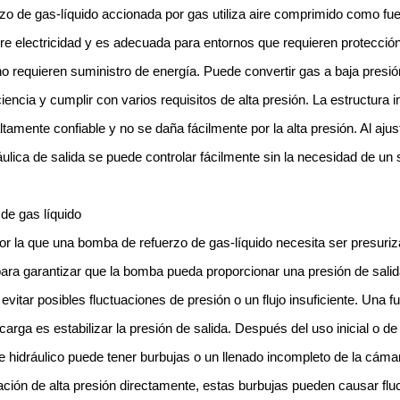
o de gas-líquido accionada por gas utiliza aire comprimido como fue
ere electricidad y es adecuada para entornos que requieren protecció
o requieren suministro de energía. Puede convertir gas a baja presión
ciencia y cumplir con varios requisitos de alta presión. La estructura i
tamente confiable y no se daña fácilmente por la alta presión. Al ajus
ráulica de salida se puede controlar fácilmente sin la necesidad de un
de gas líquido
por la que una bomba de refuerzo de gas-líquido necesita ser presur
ara garantizar que la bomba pueda proporcionar una presión de salid
evitar posibles fluctuaciones de presión o un flujo insuficiente. Una 
carga es estabilizar la presión de salida. Después del uso inicial o d
te hidráulico puede tener burbujas o un llenado incompleto de la cámar
ación de alta presión directamente, estas burbujas pueden causar flu