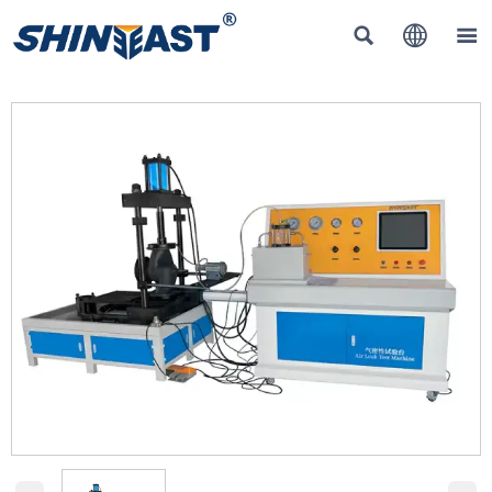


