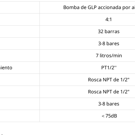
Bomba de GLP accionada por ai
4:1
32 barras
3-8 bares
7 litros/min
miento
PT1/2''
Rosca NPT de 1/2"
Rosca NPT de 1/2"
3-8 bares
＜75dB