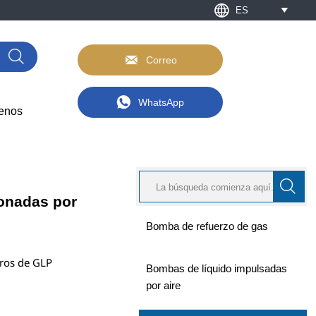

ES



Correo

WhatsApp
enos

onadas por
Bomba de refuerzo de gas
dros de GLP
Bombas de líquido impulsadas
por aire