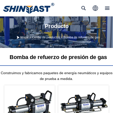



Producto

Hogar
>
Centro de productos
>
Bomba de refuerzo de gas
Bomba de refuerzo de presión de gas
Construimos y fabricamos paquetes de energía neumáticos y equipos
de prueba a medida.